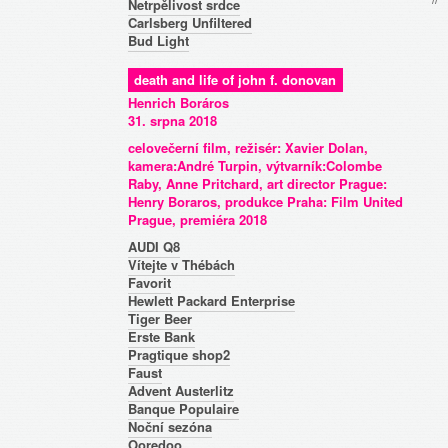
/
/
* 
Netrpělivost srdce
Carlsberg Unfiltered
Bud Light
death and life of john f. donovan
Henrich Boráros
31. srpna 2018
celovečerní film, režisér: Xavier Dolan,
kamera:André Turpin, výtvarník:Colombe
Raby, Anne Pritchard, art director Prague:
Henry Boraros, produkce Praha: Film United
Prague, premiéra 2018
AUDI Q8
Vítejte v Thébách
Favorit
Hewlett Packard Enterprise
Tiger Beer
Erste Bank
Pragtique shop2
Faust
Advent Austerlitz
Banque Populaire
Noční sezóna
Ooredoo