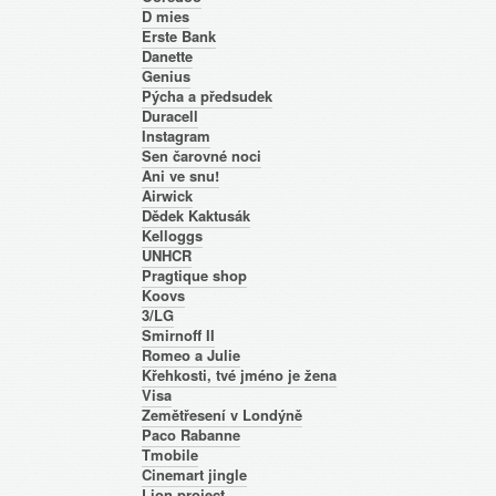
D mies
Erste Bank
Danette
Genius
Pýcha a předsudek
Duracell
Instagram
Sen čarovné noci
Ani ve snu!
Airwick
Dědek Kaktusák
Kelloggs
UNHCR
Pragtique shop
Koovs
3/LG
Smirnoff II
Romeo a Julie
Křehkosti, tvé jméno je žena
Visa
Zemětřesení v Londýně
Paco Rabanne
Tmobile
Cinemart jingle
Lion project