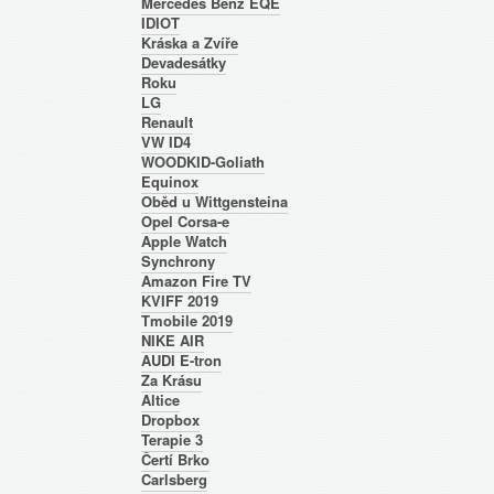
Mercedes Benz EQE
IDIOT
Kráska a Zvíře
Devadesátky
Roku
LG
Renault
VW ID4
WOODKID-Goliath
Equinox
Oběd u Wittgensteina
Opel Corsa-e
Apple Watch
Synchrony
Amazon Fire TV
KVIFF 2019
Tmobile 2019
NIKE AIR
AUDI E-tron
Za Krásu
Altice
Dropbox
Terapie 3
Čertí Brko
Carlsberg