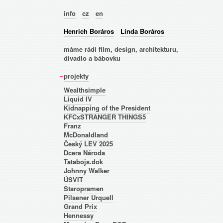
info
cz
en
Henrich Boráros
Linda Boráros
máme rádi film, design, architekturu,
divadlo a bábovku
projekty
Wealthsimple
Liquid IV
Kidnapping of the President
KFCxSTRANGER THINGS5
Franz
McDonaldland
Český LEV 2025
Dcera Národa
Tatabojs.dok
Johnny Walker
ÚSVIT
Staropramen
Pilsener Urquell
Grand Prix
Hennessy