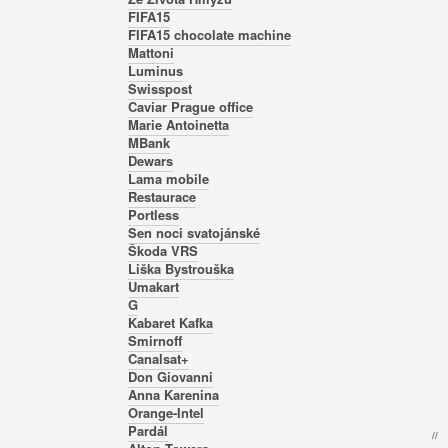
FIFA15
FIFA15 chocolate machine
Mattoni
Luminus
Swisspost
Caviar Prague office
Marie Antoinetta
MBank
Dewars
Lama mobile
Restaurace
Portless
Sen noci svatojánské
Škoda VRS
Liška Bystrouška
Umakart
G
Kabaret Kafka
Smirnoff
Canalsat+
Don Giovanni
Anna Karenina
Orange-Intel
Pardál
/
/
* 