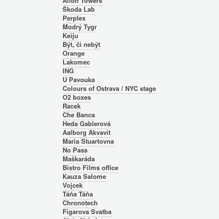
Alton Towers
Škoda Lab
Perplex
Modrý Tygr
Keiju
Být, či nebýt
Orange
Lakomec
ING
U Pavouka
Colours of Ostrava / NYC stage
O2 boxes
Racek
Che Banca
Heda Gablerová
Aalborg Akvavit
Maria Stuartovna
No Pass
Maškaráda
Bistro Films office
Kauza Salome
Vojcek
Táňa Táňa
Chronotech
Figarova Svatba