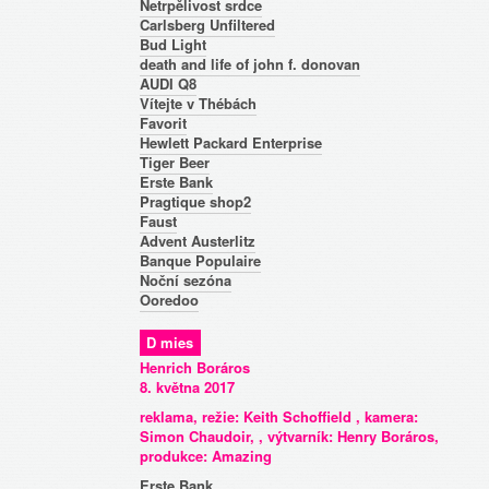
Netrpělivost srdce
Carlsberg Unfiltered
Bud Light
death and life of john f. donovan
AUDI Q8
Vítejte v Thébách
Favorit
Hewlett Packard Enterprise
Tiger Beer
Erste Bank
Pragtique shop2
Faust
Advent Austerlitz
Banque Populaire
Noční sezóna
Ooredoo
D mies
Henrich Boráros
8. května 2017
reklama, režie: Keith Schoffield , kamera:
Simon Chaudoir, , výtvarník: Henry Boráros,
produkce: Amazing
Erste Bank