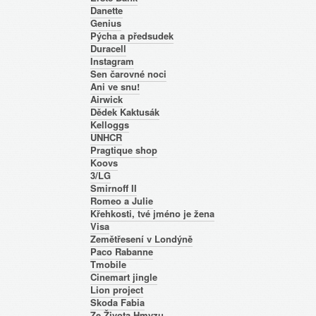
Danette
Genius
Pýcha a předsudek
Duracell
Instagram
Sen čarovné noci
Ani ve snu!
Airwick
Dědek Kaktusák
Kelloggs
UNHCR
Pragtique shop
Koovs
3/LG
Smirnoff II
Romeo a Julie
Křehkosti, tvé jméno je žena
Visa
Zemětřesení v Londýně
Paco Rabanne
Tmobile
Cinemart jingle
Lion project
Skoda Fabia
Ze Života Hmyzu